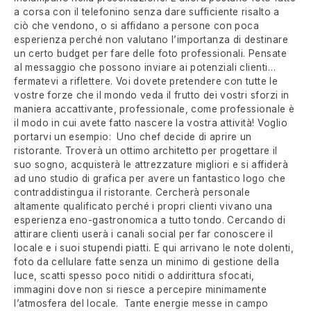
a corsa con il telefonino senza dare sufficiente risalto a
ciò che vendono, o si affidano a persone con poca
esperienza perché non valutano l’importanza di destinare
un certo budget per fare delle foto professionali. Pensate
al messaggio che possono inviare ai potenziali clienti…
fermatevi a riflettere. Voi dovete pretendere con tutte le
vostre forze che il mondo veda il frutto dei vostri sforzi in
maniera accattivante, professionale, come professionale è
il modo in cui avete fatto nascere la vostra attività! Voglio
portarvi un esempio: Uno chef decide di aprire un
ristorante. Troverà un ottimo architetto per progettare il
suo sogno, acquisterà le attrezzature migliori e si affiderà
ad uno studio di grafica per avere un fantastico logo che
contraddistingua il ristorante. Cercherà personale
altamente qualificato perché i propri clienti vivano una
esperienza eno-gastronomica a tutto tondo. Cercando di
attirare clienti userà i canali social per far conoscere il
locale e i suoi stupendi piatti. E qui arrivano le note dolenti,
foto da cellulare fatte senza un minimo di gestione della
luce, scatti spesso poco nitidi o addirittura sfocati,
immagini dove non si riesce a percepire minimamente
l’atmosfera del locale. Tante energie messe in campo