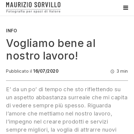
Vai
la
ME
contenuto
PRI
Maurizio Sorvillo
Fotografo di interni
INFO
Vogliamo bene al
nostro lavoro!
Pubblicato il
16/07/2020
3 min
E’ da un po’ di tempo che sto riflettendo su
un aspetto abbastanza surreale che mi capita
di vedere sempre più spesso. Riguarda
l’amore che mettiamo nel nostro lavoro,
l’impegno nel creare prodotti e servizi
sempre migliori, la voglia di attrarre nuovi