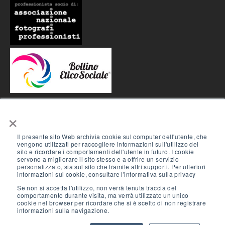
×
CONTATTI
Il presente sito Web archivia cookie sul computer dell'utente, che
Tel:
339 3932444
vengono utilizzati per raccogliere informazioni sull'utilizzo del
Email:
info@mauriziosorvillo.com
sito e ricordare i comportamenti dell'utente in futuro. I cookie
servono a migliorare il sito stesso e a offrire un servizio
personalizzato, sia sul sito che tramite altri supporti. Per ulteriori
INDIRIZZO
informazioni sui cookie, consultare l'informativa sulla privacy
Se non si accetta l'utilizzo, non verrà tenuta traccia del
comportamento durante visita, ma verrà utilizzato un unico
Loc. Gucci, 6
cookie nel browser per ricordare che si è scelto di non registrare
53036 Poggibonsi (SI)
informazioni sulla navigazione.