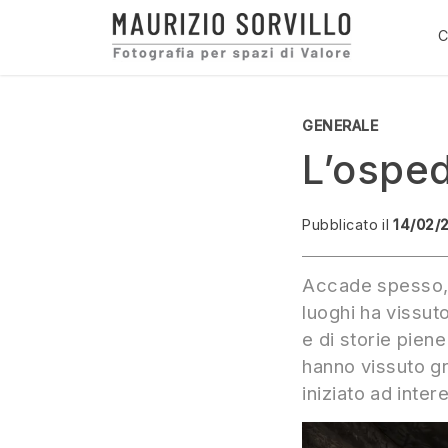
Vai
la
C
contenuto
Maurizio Sorvillo
Fotografo di interni
GENERALE
L’ospeda
Pubblicato il
14/02/
mpo di lettura:
Accade spesso, v
luoghi ha vissut
e di storie piene
hanno vissuto gr
iniziato ad inte