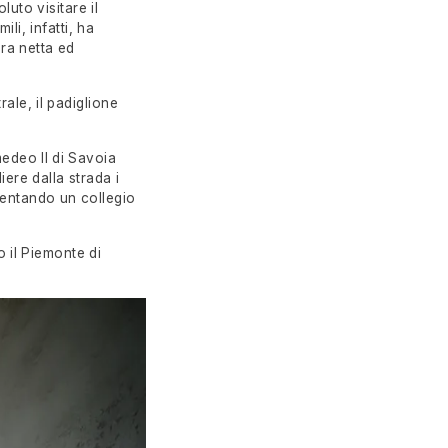
uto visitare il
li, infatti, ha
era netta ed
ale, il padiglione
Amedeo II di Savoia
iere dalla strada i
ventando un collegio
o il Piemonte di