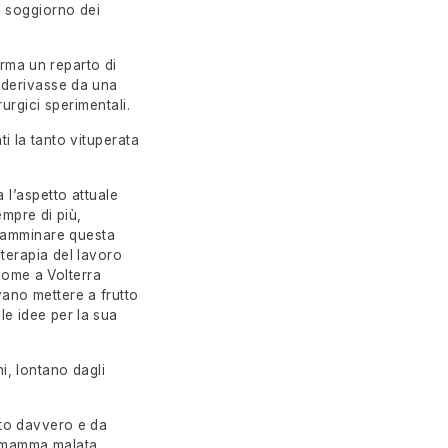
l soggiorno dei
orma un reparto di
e derivasse da una
urgici sperimentali.
i la tanto vituperata
l’aspetto attuale
empre di più,
 camminare questa
 terapia del lavoro
 Come a Volterra
vano mettere a frutto
le idee per la sua
i, lontano dagli
uto davvero e da
a mamma malata