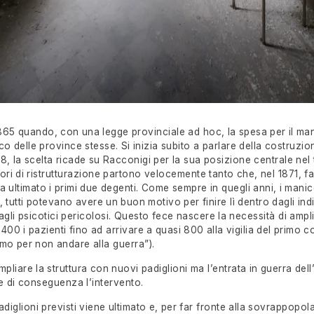
1865 quando, con una legge provinciale ad hoc, la spesa per il ma
o delle province stesse. Si inizia subito a parlare della costruzi
8, la scelta ricade su Racconigi per la sua posizione centrale nel t
avori di ristrutturazione partono velocemente tanto che, nel 1871, f
ultimato i primi due degenti. Come sempre in quegli anni, i mani
 tutti potevano avere un buon motivo per finire lì dentro dagli ind
agli psicotici pericolosi. Questo fece nascere la necessità di ampli
400 i pazienti fino ad arrivare a quasi 800 alla vigilia del primo c
cemo per non andare alla guerra”).
ampliare la struttura con nuovi padiglioni ma l’entrata in guerra dell’
e di conseguenza l’intervento.
adiglioni previsti viene ultimato e, per far fronte alla sovrappopol