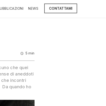
UBBLICAZIONI
NEWS
CONTATTAMI
5 min
lcuno che quei
ense di aneddoti
 che incontri
o. Da quando ho