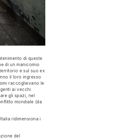
ntenimento di queste
one di un manicomio
erritorio e sul suo ex
anno il loro ingresso
comi raccoglievano le
igenti ai vecchi
are gli spazi, nel
onflitto mondiale (da
Italia ridimensiona i
azione del