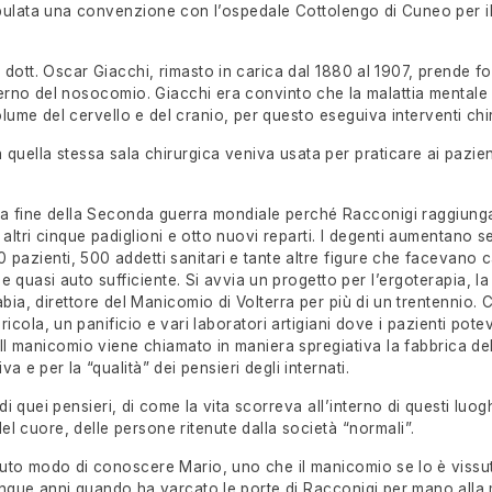
pulata una convenzione con l’ospedale Cottolengo di Cuneo per i
l dott. Oscar Giacchi, rimasto in carica dal 1880 al 1907, prende f
terno del nosocomio. Giacchi era convinto che la malattia mental
olume del cervello e del cranio, per questo eseguiva interventi chir
quella stessa sala chirurgica veniva usata per praticare ai pazient
a fine della Seconda guerra mondiale perché Racconigi raggiunga 
altri cinque padiglioni e otto nuovi reparti. I degenti aumentano s
0 pazienti, 500 addetti sanitari e tante altre figure che facevano
quasi auto sufficiente. Si avvia un progetto per l’ergoterapia, la
abia, direttore del Manicomio di Volterra per più di un trentennio.
icola, un panificio e vari laboratori artigiani dove i pazienti pote
l manicomio viene chiamato in maniera spregiativa la fabbrica del
a e per la “qualità” dei pensieri degli internati.
 quei pensieri, di come la vita scorreva all’interno di questi luogh
el cuore, delle persone ritenute dalla società “normali”.
avuto modo di conoscere Mario, uno che il manicomio se lo è viss
nque anni quando ha varcato le porte di Racconigi per mano all