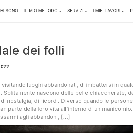
HI SONO
IL MIO METODO
SERVIZI
I MIEI LAVORI
P
le dei folli
2022
isitando luoghi abbandonati, di imbattersi in qua
o. Solitamente nascono delle belle chiaccherate, d
 di nostalgia, di ricordi. Diverso quando le persone
an parte della loro vita all’interno di un manicomi
ressarmi agli abbandoni, […]