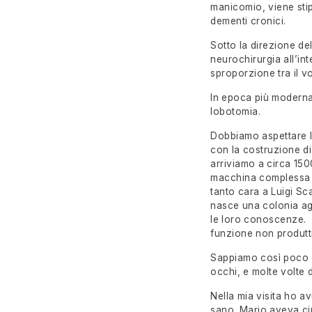
manicomio, viene sti
dementi cronici.
Sotto la direzione de
neurochirurgia all’in
sproporzione tra il v
In epoca più moderna 
lobotomia.
Dobbiamo aspettare l
con la costruzione di 
arriviamo a circa 150
macchina complessa e 
tanto cara a Luigi Sc
nasce una colonia agr
le loro conoscenze. I
funzione non produttiv
Sappiamo così poco di
occhi, e molte volte d
Nella mia visita ho 
sano. Mario aveva ci