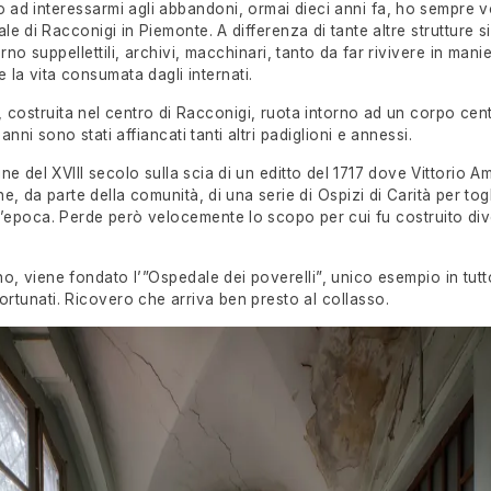
 ad interessarmi agli abbandoni, ormai dieci anni fa, ho sempre vol
di Racconigi in Piemonte. A differenza di tante altre strutture simi
no suppellettili, archivi, macchinari, tanto da far rivivere in mani
la vita consumata dagli internati.
, costruita nel centro di Racconigi, ruota intorno ad un corpo centr
anni sono stati affiancati tanti altri padiglioni e annessi.
fine del XVIII secolo sulla scia di un editto del 1717 dove Vittorio 
ne, da parte della comunità, di una serie di Ospizi di Carità per togl
ll’epoca. Perde però velocemente lo scopo per cui fu costruito di
no, viene fondato l’”Ospedale dei poverelli”, unico esempio in tutt
ortunati. Ricovero che arriva ben presto al collasso.