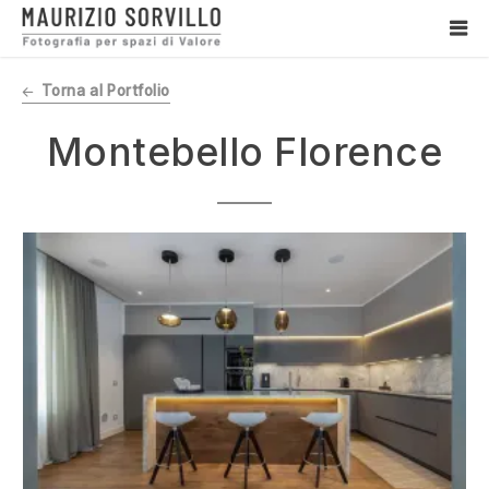
Vai
la
ME
contenuto
PRI
Maurizio Sorvillo
Fotografo di interni
Torna al Portfolio
Montebello Florence